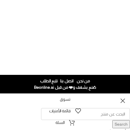
إض
03
er
00
من نحن
اتصل بنا
تتبع الطلب
صُنع بشغف و❤️ من قبل
Beonline.ai
تسوق
قائمة الأمنيات
السلة
Search