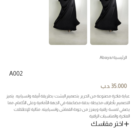
الرئيسية
/
Abaya
A002
35.000
.د.ب
عباية فاخرة مصنوعة من الحرير بتصميم البشت بطريقة أنيقه وانسيابيه. يتميز
التصميم بأطراف مخيطة بدقة مضاعفة في الجهة الأمامية وعلى الأكمام، مما
يضفي لمسة راقية ويعزز من جودة القماش وانسيابيته. مثالية للإطلالات
الفاخرة والمناسبات الراقية
اختر مقاسك